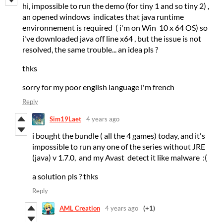
hi, impossible to run the demo (for tiny 1 and so tiny 2) ,
an opened windows indicates that java runtime
environnement is required ( i'm on Win 10 x 64 OS) so
i've downloaded java off line x64 , but the issue is not
resolved, the same trouble... an idea pls ?
thks
sorry for my poor english language i'm french
Reply
Sim19Laet
4 years ago
i bought the bundle ( all the 4 games) today, and it's
impossible to run any one of the series without JRE
(java) v 1.7.0, and my Avast detect it like malware :(
a solution pls ? thks
Reply
AML Creation
4 years ago
(+1)