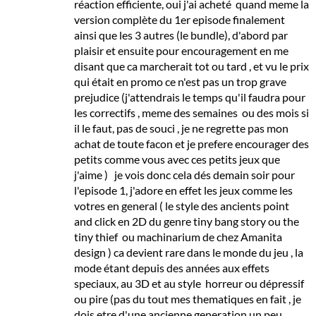
réaction efficiente, oui j'ai acheté quand meme la
version complète du 1er episode finalement
ainsi que les 3 autres (le bundle), d'abord par
plaisir et ensuite pour encouragement en me
disant que ca marcherait tot ou tard , et vu le prix
qui était en promo ce n'est pas un trop grave
prejudice (j'attendrais le temps qu'il faudra pour
les correctifs , meme des semaines ou des mois si
il le faut, pas de souci , je ne regrette pas mon
achat de toute facon et je prefere encourager des
petits comme vous avec ces petits jeux que
j'aime ) je vois donc cela dés demain soir pour
l'episode 1, j'adore en effet les jeux comme les
votres en general ( le style des ancients point
and click en 2D du genre tiny bang story ou the
tiny thief ou machinarium de chez Amanita
design ) ca devient rare dans le monde du jeu , la
mode étant depuis des années aux effets
speciaux, au 3D et au style horreur ou dépressif
ou pire (pas du tout mes thematiques en fait , je
dois etre d'une ancienne generation un peu