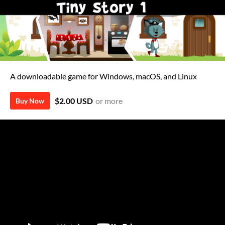
A downloadable game for Windows, macOS, and Linux
$2.00 USD
or more
Buy Now